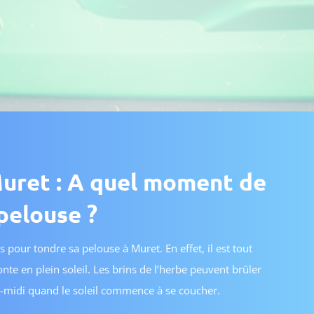
Muret : A quel moment de
pelouse ?
 pour tondre sa pelouse à Muret. En effet, il est tout
e en plein soleil. Les brins de l’herbe peuvent brûler
rès-midi quand le soleil commence à se coucher.