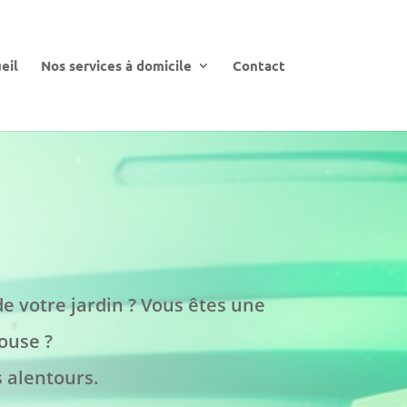
eil
Nos services à domicile
Contact
e votre jardin ? Vous êtes une
ouse ?
s alentours.