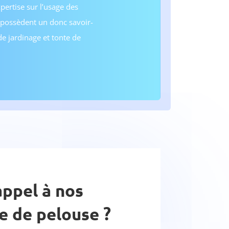
ertise sur l’usage des
 possèdent un donc savoir-
de jardinage et tonte de
ppel à nos
e de pelouse ?