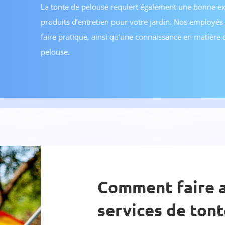
La tonte de pelouse requiert également une bonne exp
produits d’entretien pour votre jardin. Nos employés
faire pratique, ainsi qu’une connaissance en matière 
pelouse.
Comment faire a
services de tont