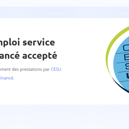
ploi service
nancé accepté
ement des prestations par
CESU
financé.