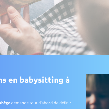
ns en babysitting à
Labège
demande tout d’abord de définir