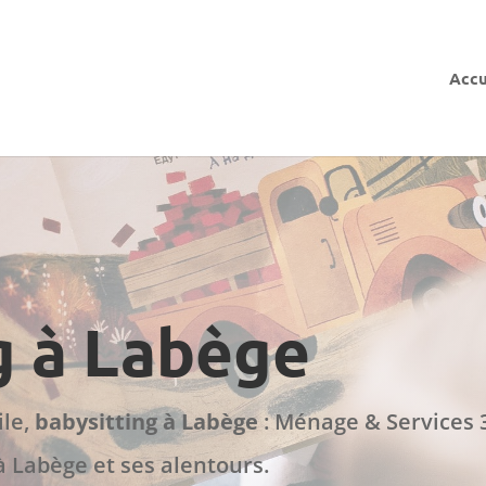
Accu
g à Labège
ile,
babysitting à Labège
: Ménage & Services 3
 Labège et ses alentours.