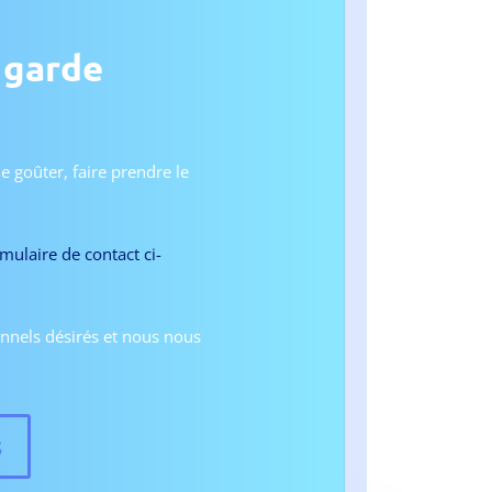
 garde
e goûter, faire prendre le
mulaire de contact ci-
ionnels désirés et nous nous
s