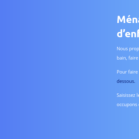
Ména
d’en
Nous propo
bain, fair
Pour faire
dessous.
Saisissez 
occupons d