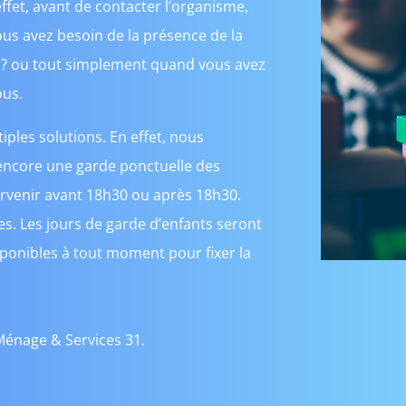
ffet, avant de contacter l’organisme,
ous avez besoin de la présence de la
s ? ou tout simplement quand vous avez
ous.
ples solutions. En effet, nous
encore une garde ponctuelle des
ervenir avant 18h30 ou après 18h30.
ies. Les jours de garde d’enfants seront
onibles à tout moment pour fixer la
énage & Services 31.