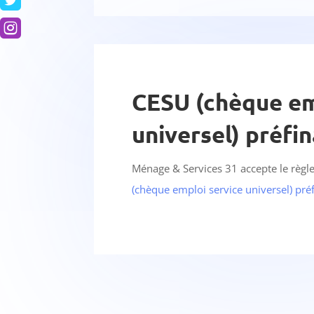


CESU (chèque em
universel) préfi
Ménage & Services 31 accepte le règl
(chèque emploi service universel) pré